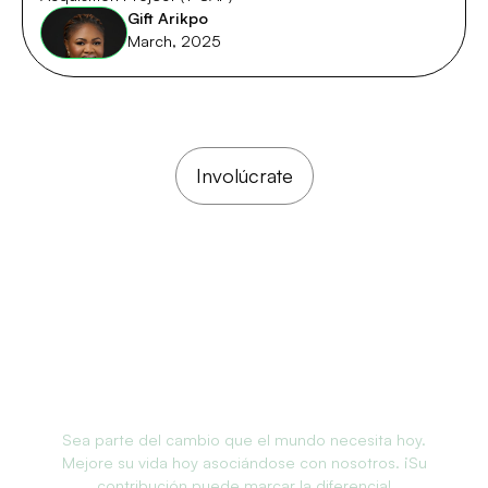
Gift Arikpo
March, 2025
Involúcrate
¿Quieres apoyar nuestra
causa?
Involúcrate con
Colaboración
con
nosotros.
Sea parte del cambio que el mundo necesita hoy.
Mejore su vida hoy asociándose con nosotros. ¡Su
contribución puede marcar la diferencia!