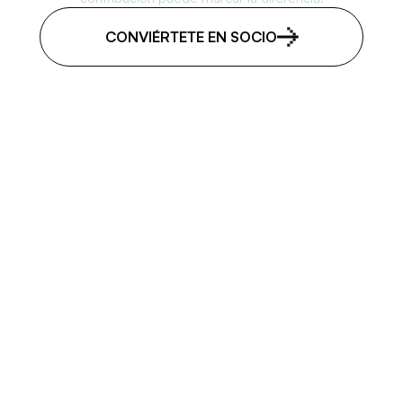
CONVIÉRTETE EN SOCIO
Suscríbase a nuestro boletín
SUSCRÍBASE
Vínculos rápidos
Acerca de EJRAID