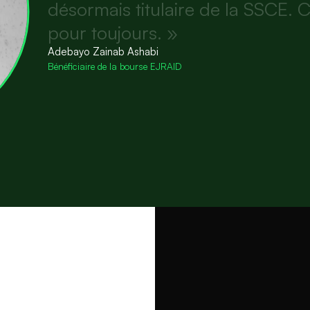
d
é
s
o
r
m
a
i
s
t
i
t
u
l
a
i
r
e
d
e
l
a
S
S
C
E
.
p
o
u
r
t
o
u
j
o
u
r
s
.
»
Adebayo Zainab Ashabi
Bénéficiaire de la bourse EJRAID