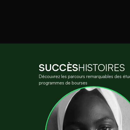
SUCCÈS
HISTOIRES
Découvrez les parcours remarquables des étud
programmes de bourses
f
a
n
t
s
v
i
c
e
s