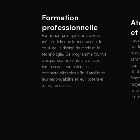
Formation
At
professionnelle
et
Formation pratique dans divers
Les 
métiers tels que la menuiserie, la
sur l
couture, le design de mode et la
budgé
technologie. Ce programme fournit
strat
aux jeunes, aux enfants et aux
comp
femmes des compétences
d'ent
commercialisables afin d'améliorer
femm
leur employabilité et leur potentiel
moye
entrepreneurial.
finan
entre