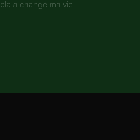
C
e
l
a
a
c
h
a
n
g
é
m
a
v
i
e