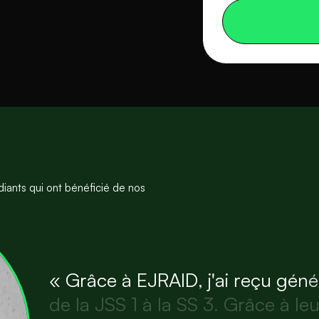
iants qui ont bénéficié de nos
«
G
r
â
c
e
à
E
J
R
A
I
D
,
j
'
a
i
r
e
ç
u
g
é
n
é
d
e
l
a
J
S
S
1
à
l
a
S
S
3
.
G
r
â
c
e
à
l
e