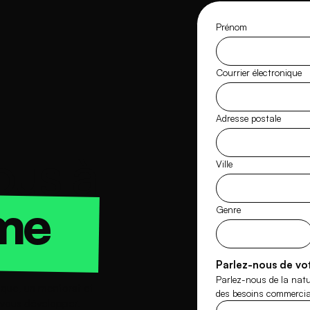
Prénom
Courrier électronique
Adresse postale
ous à
Ville
me
Genre
Parlez-nous de vot
Parlez-nous de la natur
que, un mentorat et
des besoins commercia
 vous développer.