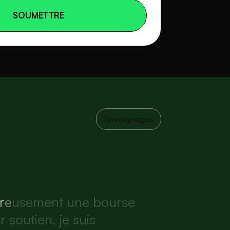
SOUMETTRE
Témoignages
r
e
u
s
e
m
e
n
t
u
n
e
b
o
u
r
s
e
u
r
s
o
u
t
i
e
n
,
j
e
s
u
i
s