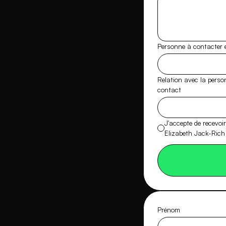
rs de nouvelles
Personne à contacter 
Relation avec la perso
contact
J'accepte de recevoi
Elizabeth Jack-Rich
Prénom