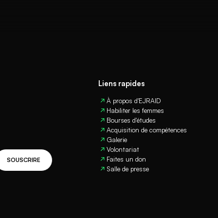
nces
Liens rapides
À propos d'EJRAID
Habiliter les femmes
mes
Bourses d'études
Acquisition de compétences
Galerie
Volontariat
Faites un don
SOUSCRIRE
Salle de presse
tion de compétences des jeunes sont conçus pour fournir
s nécessaires pour réussir leur carrière et contribuer à leur