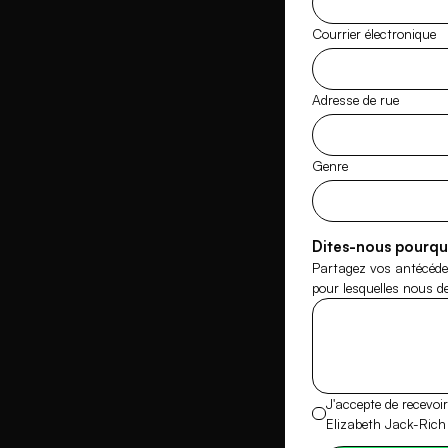
Courrier électronique
Adresse de rue
Genre
Dites-nous pourqu
Partagez vos antécéden
pour lesquelles nous d
J'accepte de recevoi
Elizabeth Jack-Rich